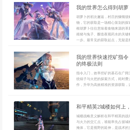
我的世界怎么得到胡萝
胡萝卜的初次邂逅，村庄的慷慨馈
物，它的获取是一场精心策划的探
根胡萝卜往往意味着食物来源的革
殖猪与兔子、酿造夜视药水的关键
一步。最常见的获取起点，无疑是散布
我的世界快速挖矿指令
的终极法则
指令入门，效率挖矿的基石在广阔
统镐子与火把的探索方式，耗时费
作，升华为高效精准的资源获取，这
和平精英2城楼如何上
城楼战略意义解析在和平精英的战
与火力的交汇点，谁能率先占据城
掩体，它是视野的延伸，是战术的支