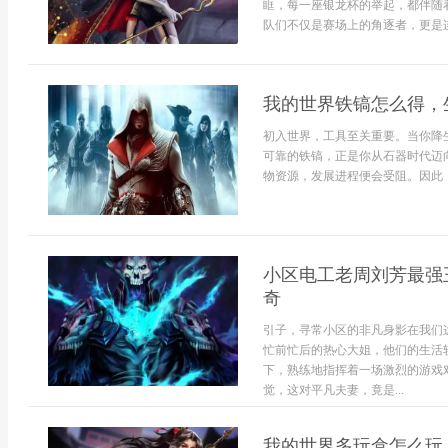
眶，每一座银龙杯的举起，都伴随
队们不仅是赛场上的角逐者，更是连
我的世界铁镐怎么得，
初入世界，工具至关重要。当你降
可靠的铁镐，正是你从石器时代迈
物资源，发展进程便会受阻。因此，
小区电工老周刘芳最强
奇
引子，寻常小区的非凡身影在我们
忙前忙后的热心大姐，他们的生活
下，熟练地指挥着一场激烈的游戏
觉，这对平凡夫妻，竟是...
我的世界多玩盒怎么玩