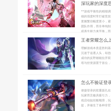
深玩家的深度思
**游戏平衡性的精细
雄的强度时常打破竞技
更频繁但幅度更小，避
团队作用，而非单纯削
或逃生能力来平衡，而非
王者荣耀怎么
理解游戏本质是胜利基
沉迷于追逐人头，却忽
成功的反野都能拉开双
塔与控资源置于首位，
怎么不验证登
便捷登录的双重面孔在
玩家而言极具吸引力，
戏启动如丝般顺滑，玩
捉，并催生了各种非官