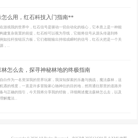
号怎么用，红石科技入门指南**
**在游戏我的世界中，红石信号是驱动一切自动化的核心，它本质上是一种能
构建复杂装置的前提，红石粉可以视为导线，它能将信号从源头传递到终
例如拉杆按钮压力板，它们都能输出持续或瞬时的信号，红石火把是一个关
，...
森林怎么去，探寻神秘林地的终极指南
自白作为一名资深我的世界玩家，我深知探索的乐趣与挑战，魔法森林，这
机遇的维度，一直是许多冒险家心驰神往的目的地，然而通往那里的道路并
备与正确的指引，今天我将分享我的经验，详细阐述魔法森林怎么去，以及
解魔法...