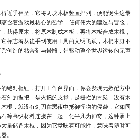
单得近乎神圣，它将两块木板竖直排列，便能诞生这最
却蕴含着游戏最核心的哲学，任何伟大的建造与冒险，
树，获得原木，将原木制成木板，再将木板合成木棍，
，它标志着从徒手到使用工具的文明飞跃，木棍本身不
复杂创造的粘合剂与骨骼，是驱动整个世界运转的无声
心
络的绝对枢纽，打开工作台界面，你会发现无数配方中
是石剑的握把，是火把的支撑，是栅栏的骨架，没有木
有木棍，就没有剑刃在黑夜中抵御怪物的侵袭，它如同
钻石等高级材料连接在一起，化平凡为神奇，这种承上
会大量储备木棍，因为它意味着可能性，意味着随时可
武器。