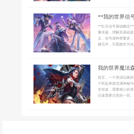
**我的世界信
**红石信号基础概念
量传递，理解其基础是
点，信号源种类繁多，
键元件，它既能作为光源
我的世界魔法
前言，一个资深玩家的
个听起来就充满神秘与
非坦途，需要精心的准
沿途需要注意的一切。理