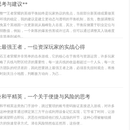
考与建议**
调整**王者荣耀的英雄平衡始终是玩家热议的焦点，当前部分新英雄或重做英
环境的稳定，我的建议是建立更动态与透明的平衡机制，首先，数据调整应
免某个英雄因一次更新就从巅峰坠入谷底，其次，平衡应侧重于职业定位与
弱数值，例如，一个刺客的爆发伤害或许过高，但可以通过调整其入场难度
简单削减伤...
上最强王者，一位资深玩家的实战心得
石王者荣耀并非简单的击杀游戏，它的核心在于推塔与资源运营，许多玩家
略了兵线与野区经济的重要性，每一波兵线的收益都超过一个人头，每一次
方团队的经济差距，因此想要踏上最强王者之路，必须首先扭转观念，将推
时刻关注小地图，判断敌方动向，为己...
录和平精英，一个关于便捷与风险的思考
和平精英这类热门手游中，跳过繁琐的账号密码验证直接进入游戏，对许多
这种便捷常通过绑定第三方平台或利用设备记忆实现，它节省了时间，让游
家渴望即点即玩，厌恶任何阻碍他们投入战场的环节，这种心理被敏锐捕
方的快速登录方式。潜在风险悄然临近然而，这份便...