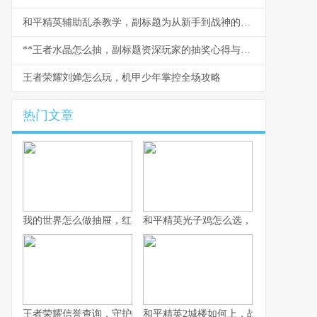
和平精英辅助乱杀教学，副标题为从新手到战神的实战进阶指南
**王者水晶怎么抽，副标题资深玩家的抽奖心得与策略**
王者荣耀刘婵怎么玩，机甲少年掌控全场攻略
热门文章
我的世界怎么做抽屉，红石收纳的艺术
和平精英光子鸡怎么选，资深玩家的实
王者荣耀信誉查询，守护峡谷公平的基石，副标题，从扣分机制到
和平精英2城楼如何上，战术攀登与心