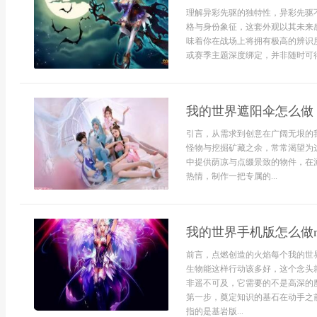
理解异彩先驱的独特性，异彩先驱
格与身份象征，这套外观以其未来
味着你在战场上将拥有极高的辨识
或赛季主题深度绑定，并非随时可得
我的世界遮阳伞怎么做
引言，从需求到创意在广阔无垠的
怪物与挖掘矿藏之余，常常渴望为
中提供荫凉与点缀景致的物件，在
热情，制作一把专属的...
我的世界手机版怎么做
前言，点燃创造的火焰每个我的世
生物能这样行动该多好，这个念头
非遥不可及，它需要的不是高深的
第一步，奠定知识的基石在动手之
指的是基岩版...