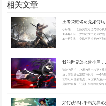
相关文章
王者荣耀诸葛亮如何玩
小标题一，理解英雄定位与核心机
加谋略刻印，并通过大招完成收割
加一层刻印，叠满五层后召唤五颗法
我的世界怎么建小屋，
选址的艺术，小屋的第一步至关重
块，而是静心观察与思考，一个理
爱靠近水源的地点，河流或湖泊旁
是耕种畜牧，还是抵御危险的窒息伤
如何获得和平精英异彩