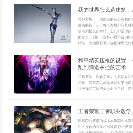
我的世界怎么造建筑，
理解方块，一切建造的基石在我的
建筑的第一步，每个方块都有其独
玻璃到摇曳的树叶，它们都是你的
的形态，例如，森林小屋不会由闪
特性，比如栅栏可以连接却无法跨越，
和平精英压枪的设置，
乱到弹道掌控的艺术
压枪基础，理解后坐力的舞蹈在和
压枪，简而言之就是通过向下拖动
让子弹尽可能密集地命中目标，游戏
王者荣耀王者职业教学
理解职业赛场的战术本质职业比赛
个人操作的权重相对降低,职业队伍
划兵线推进节奏,并以此为基础展开视