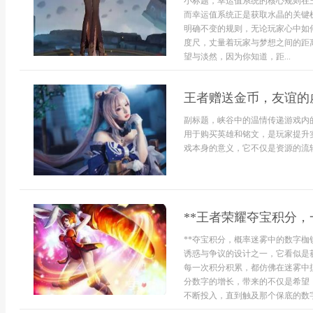
小标题，幸运值系统的核心规则在
而幸运值系统正是获取水晶的关键
明确不变的规则，无论玩家心中如
度尺，丈量着玩家与梦想之间的距
望与淡然，因为你知道，距...
王者赠送金币，友谊的
副标题，峡谷中的温情传递游戏内
用于购买英雄和铭文，是玩家提升
戏本身的意义，它不仅是资源的流转，
**王者荣耀夺宝积分，
**夺宝积分，概率迷雾中的数字枷
诱惑与争议的设计之一，它看似是
每一次积分积累，都仿佛在迷雾中
分数字的增长，带来的不仅是希望
不断投入，直到触及那个保底的数字枷