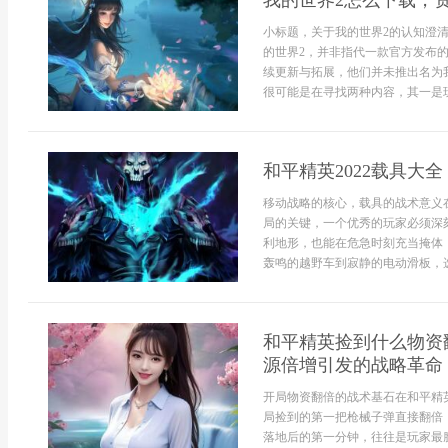
我的世界2怎么下载，
小标题，关于我的世界2的认知澄
的世界2，并非指代一款官方发布
续更新与拓展，他们并未推出名为
很可能是在寻找两种内容，其一是玩.
和平精英2022载具大
移动战略的核心，载具的战术意义
局的关键，一个优秀的玩家必须深
利地形，也能在危急时刻充当掩体，
轰鸣的越野车到寂静的电动滑板，选
和平精英捡到什么物资
源倍增引发的战略革命
开局物资翻倍的战术基石在和平精
局捡到的第一把枪械子弹直接翻倍
落地后的第一分钟，往往是玩家最