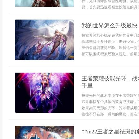
行，充满博弈的综合性考验。战前
要，首先要迅速观察空投落点的具体位
我的世界怎么升级最快
探索升级核心机制在我的世界中升
验球来源于多种途径，击败怪物，
至钓鱼都能获得经验，理解这一宽
都可以围绕积累经验来规划。前期生
王者荣耀技能光环，战
千里
技能光环的战术本质在王者荣耀的
它并非指某个具体的装备或技能，
效果如同无形的光环，笼罩着战场
往往不只在那一瞬间的爆发，更在于这
**m22王者之星祛斑