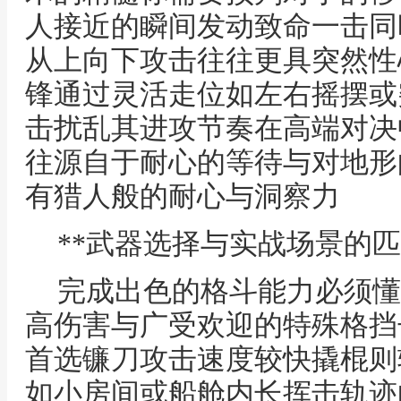
人接近的瞬间发动致命一击同
从上向下攻击往往更具突然性
锋通过灵活走位如左右摇摆或
击扰乱其进攻节奏在高端对决
往源自于耐心的等待与对地形
有猎人般的耐心与洞察力
**武器选择与实战场景的匹
完成出色的格斗能力必须懂
高伤害与广受欢迎的特殊格挡
首选镰刀攻击速度较快撬棍则
如小房间或船舱内长挥击轨迹