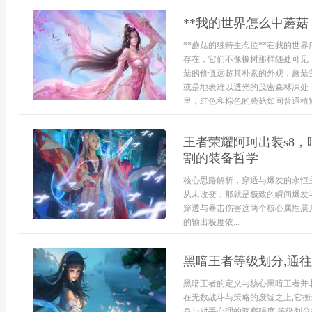
**我的世界怎么中蘑菇
**蘑菇的独特生态位**在我的世
存在，它们不像橡树那样随处可见
菇的价值远超其朴素的外观，蘑菇
或是地表难以透光的茂密森林深处
里，红色和棕色的蘑菇如同普通植物
王者荣耀阿珂出装s8
割的装备哲学
核心思路解析，穿透与爆发的永恒
从未改变，那就是极致的瞬间爆发
穿透与暴击伤害这两个核心属性展
的输出极度依...
黑暗王者等级划分,通
黑暗王者的定义与核心黑暗王者并
在无数战斗与策略的废墟之上,它衡
身与对手心理的洞察强度,等级划分