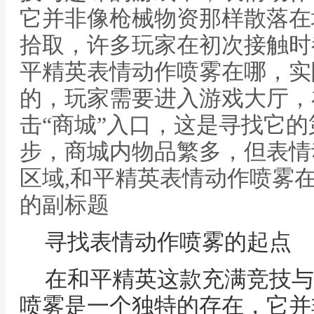
它并非像枪械物资那样散落在
拾取，许多玩家在初次接触时
平精英表情动作喷雾在哪，实
的，玩家需要进入游戏大厅，
击“商城”入口，这是寻找它
步，商城内物品繁多，但表情
区域,和平精英表情动作喷雾
的副标题
寻找表情动作喷雾的起点
在和平精英这款充满竞技与
喷雾是一个独特的存在，它并