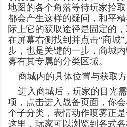
地图的各个角落等待玩家拾取
都会产生这样的疑问，和平精
际上它的获取途径是固定的，
在屏幕右侧找到并点击“商城
步，也是关键的一步，商城内
雾有其专属的分类区域。
商城内的具体位置与获取方
进入商城后，玩家的目光需
项，点击进入战备页面，你会看
个子分类，表情动作喷雾正是
这里，玩家可以浏览到各式各