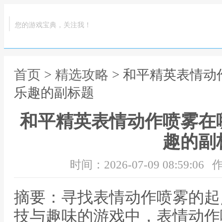
您的游戏宝典，关注我！
首页
>
精选攻略
> 和平精英表情
乐趣的副标题
和平精英表情动作喷雾在
趣的副
时间：2026-07-09 08:59:06
作
摘要：寻找表情动作喷雾的起
技与趣味的游戏中，表情动作