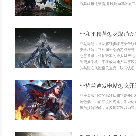
划兵线推进节奏,并以此为基础展开视
**和平精英怎么取消设
**副标题，设备解绑步骤与安全须
安全功能，它如同给您的游戏账号
恶意登录，保护玩家的虚拟财产与
为更换手机，平板或与他人共享设
的与潜在风险至关重要。取消认证..
**格兰迪发电站怎么开
**王者级门槛的精准认知**要开
角色战斗力的实质性构建，等级达
度与技能理解，许多玩家误以为等级一