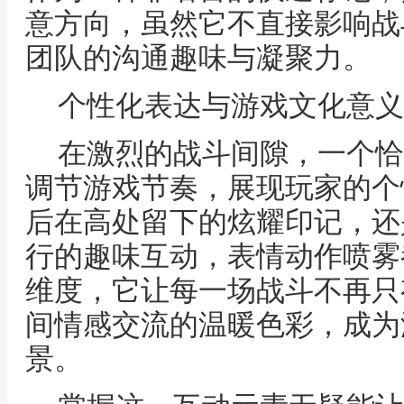
意方向，虽然它不直接影响战
团队的沟通趣味与凝聚力。
个性化表达与游戏文化意义
在激烈的战斗间隙，一个恰
调节游戏节奏，展现玩家的个
后在高处留下的炫耀印记，还
行的趣味互动，表情动作喷雾
维度，它让每一场战斗不再只
间情感交流的温暖色彩，成为
景。