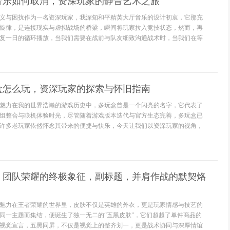
音乐如何取消，资深玩家的静音艺术之旅
义与困扰作为一名资深玩家，我深知和平精英大厅音乐的设计初衷，它那充
旋律，是连接现实与虚拟战场的桥梁，瞬间将玩家拉入竞技状态，然而，再
复一日的循环播放，当我们需要在战前与队友细致沟通战术时，当我们在等
盒怎么玩，资深玩家的探索与怀旧指南
魅力在我的世界浩瀚的游戏历史中，多玩盒曾是一个闪亮的名字，它代表了
组整合与联机体验时光，尽管随着游戏版本迭代与官方生态完善，多玩盒已
许多老玩家依然怀念其带来的便捷与快乐，今天让我们以资深玩家的视角，
，团队荣耀的终极象征，副标题，并肩作战的默契烙
魅力在王者荣耀的世界里，皮肤不仅是英雄的外衣，更是玩家情感与技艺的
同一主题而集结，便诞生了独一无二的“五黑皮肤”，它们超越了单件商品的
视觉宣言，五黑同屏，不仅是视觉上的整齐划一，更是战术协同与深厚情谊