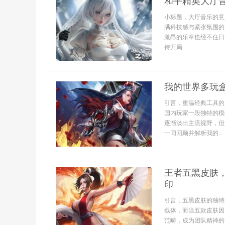
和平精英大厅
小标题，大厅音乐的意
满科技感与紧张氛围的
激昂的乐章也经不住日
待开局...
我的世界多玩
引言，重温经典工具的
国内玩家一段独特的模
逐渐淡出主流视野，但
一同回顾并解析我的...
王者五黑皮肤
印
引言，五黑皮肤的独特
载体，而当五款皮肤因
范畴，成为团队精神的