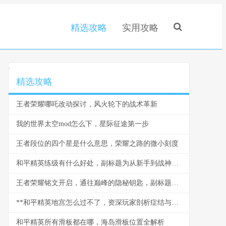
精选攻略
实用攻略
.
精选攻略
王者荣耀哪吒改动探讨，风火轮下的战术革新
我的世界太空mod怎么下，星际征途第一步
王者段位的四个星是什么意思，荣耀之路的微小刻度
和平精英练级有什么好处，副标题为从新手到战神的心路历程
王者荣耀铭文开启，通往巅峰的隐秘钥匙，副标题，资深玩家眼中的力量之源
**和平精英地宫怎么过不了，资深玩家剖析症结与破局之道，副标题：解密机制误区与实战进阶心法**
和平精英所有滑板都在哪，海岛滑板位置全解析