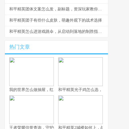
和平精英团体文案怎么发，副标题，资深玩家教你打造高粘性战队
和平精英团子有些什么皮肤，萌趣外观下的战术选择
和平精英怎么进游戏跳伞，从启动到落地的制胜指南，副标题，资深玩家的跳伞全流程精析
热门文章
我的世界怎么做抽屉，红石收纳的艺术
和平精英光子鸡怎么选，资深玩家的实
王者荣耀信誉查询，守护峡谷公平的基石，副标题，从扣分机制到
和平精英2城楼如何上，战术攀登与心