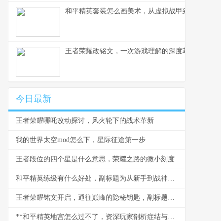
和平精英套装怎么画美术，从虚拟战甲到艺术创作
王者荣耀改铭文，一次游戏理解的深度革新，副标
今日最新
王者荣耀哪吒改动探讨，风火轮下的战术革新
我的世界太空mod怎么下，星际征途第一步
王者段位的四个星是什么意思，荣耀之路的微小刻度
和平精英练级有什么好处，副标题为从新手到战神的心路历程
王者荣耀铭文开启，通往巅峰的隐秘钥匙，副标题，资深玩家眼中的力量之源
**和平精英地宫怎么过不了，资深玩家剖析症结与破局之道，副标题：解密机制误区与实战进阶心法**