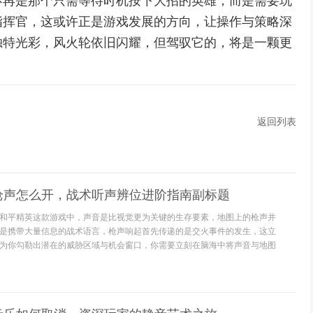
不再是那个只需等待时机按下大招的英雄，而是需要玩
指挥官，这或许正是游戏发展的方向，让操作与策略深
独特光彩，风火轮依旧闪耀，但驾驭它的，将是一颗更
返回列表
枪声怎么开，战术听声辨位进阶指南副标题
和平精英这款游戏中，声音是比视觉更为关键的生存要素，地图上的枪声并
是携带大量信息的战术语言，枪声响起首先传递的是交火事件的发生，这立
为你勾勒出潜在的威胁区域与机会窗口，你需要立刻在脑海中将声音与地图