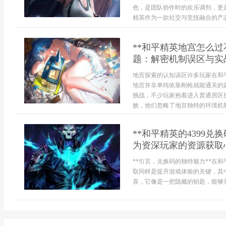
色，是团队协作时的欢乐调剂，更
精英作为一款社交与竞技融合的产品
**和平精英地宫怎么
题：解密机制误区与实
地宫探索的认知误区许多玩家在和
地宫并非单纯依靠刚枪就能通关的
挑战，不少玩家抱着进入普通房区
败，他们忽略了地宫独特的环境机制
**和平精英的4399
为资深玩家的资源获取心
**引言，兑换码的独特魅力**在
取同样是提升游戏体验的关键，其中
喜，它像是一把隐藏的钥匙，能够开