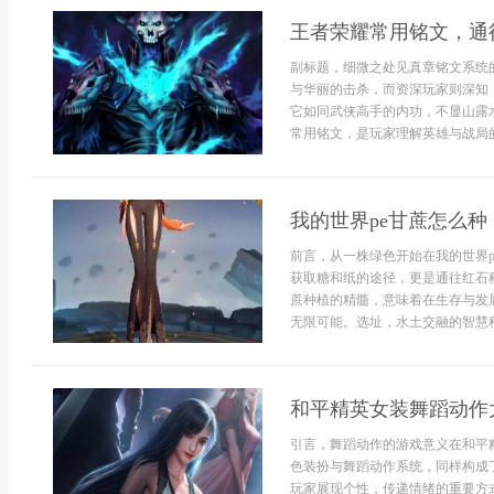
王者荣耀常用铭文，通
副标题，细微之处见真章铭文系统
与华丽的击杀，而资深玩家则深知
它如同武侠高手的内功，不显山露
常用铭文，是玩家理解英雄与战局的
我的世界pe甘蔗怎么
前言，从一株绿色开始在我的世界
获取糖和纸的途径，更是通往红石
蔗种植的精髓，意味着在生存与发
无限可能。选址，水土交融的智慧种植
和平精英女装舞蹈动作
引言，舞蹈动作的游戏意义在和平
色装扮与舞蹈动作系统，同样构成
玩家展现个性，传递情绪的重要方