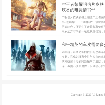
**王者荣耀明信片皮
峡谷的电竞情书**
**明信片皮肤的概念溯源**王者
的巧妙融合，一张明信片，承载简
两者结合，便诞生了兼具收藏价值
同从远方寄来的一枚枚视觉信笺，让
和平精英的车皮需要多
副标题，追逐光影的代价与思考车
皮肤，它成为玩家个性与实力的象
或科技感十足的阿斯顿马丁皮肤，
连，虽然不改变属性，但驾驶心仪车皮
Copyright © 2026 All Rights