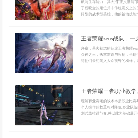
航与生存能力，其大招“正义潜能
了程咬金的定位并非传统意义上的
阵型的战术型英雄，他的被动技能“
王者荣耀zeus战队，
序章，星火初燃的征途王者荣耀ze
众神之王，执掌雷霆与权柄，当这
得他们最初闯入大众视野的模样，并
王者荣耀王者职业教学
理解职业赛场的战术本质职业比赛
个人操作的权重相对降低,职业队伍
划兵线推进节奏,并以此为基础展开视