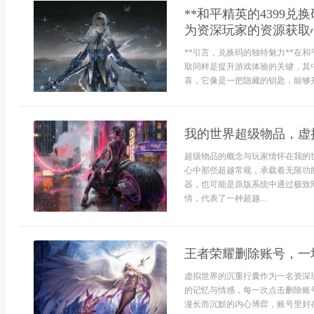
**和平精英的4399
为资深玩家的资源获取心
**引言，兑换码的独特魅力**在
取同样是提升游戏体验的关键，其中
喜，它像是一把隐藏的钥匙，能够开
我的世界超级物品，虚
超级物品的概念与玩家情怀在我的
心中那些超越常规，承载着无限功
器，也可能是原版系统中通过极致
情，代表了一种超越...
王者荣耀删除账号，一
虚拟世界的沉重行囊作为一名资深
的记忆与情感，每一次点击删除账
漫长而沉默的内心博弈，账号里封存