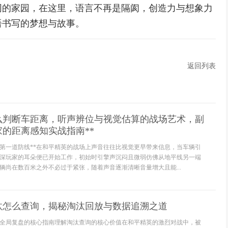
同的家园，在这里，语言不再是隔阂，创造力与想象力
语书写的梦想与故事。
返回列表
怎么判断车距离，听声辨位与视觉估算的战场艺术，副
的距离感知实战指南**
的第一道防线**在和平精英的战场上声音往往比视觉更早带来信息，当车辆引
深玩家的耳朵便已开始工作，初始时引擎声沉闷且微弱仿佛从地平线另一端
辆尚在数百米之外不必过于紧张，随着声音逐渐清晰音量增大且能...
汰怎么查询，揭秘淘汰回放与数据追溯之道
全局复盘的核心指南理解淘汰查询的核心价值在和平精英的激烈对战中，被