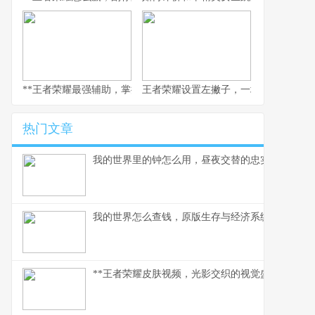
**王者荣耀最强辅助，掌控峡谷的节奏灵魂副标题，团队心脏与胜负
王者荣耀设置左撇子，一场被忽视的操
热门文章
我的世界里的钟怎么用，昼夜交替的忠实伙伴
我的世界怎么查钱，原版生存与经济系统解析
**王者荣耀皮肤视频，光影交织的视觉盛宴，副标