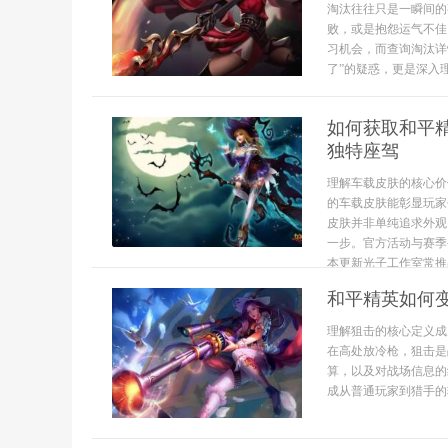
淘汰往往只是一瞬间的
败，或是抱怨运气不佳
习机会，而查询淘汰详
了”的疑惑，更是深入理解
如何获取和平
独特座驾
理解车载皮肤的核心价
的车载皮肤能彰显玩家
皮肤并非单纯追求外观
一步。官方活动与赛季
本更新光子工作室常推
和平精英如何
理解狙击的核心定义成
在高处放冷枪，狙击是
算，以及对战场信息的
成从普通玩家到猎手的