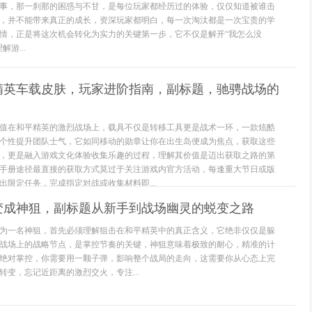
事，那一刹那的困惑与不甘，是每位玩家都经历过的体验，仅仅知道被谁击
，并不能带来真正的成长，资深玩家都明白，每一次淘汰都是一次宝贵的学
情，正是将这次机会转化为实力的关键第一步，它不仅是解开“我怎么没
游...
精英车载皮肤，玩家进阶指南，副标题，驰骋战场的
值在和平精英的激烈战场上，载具不仅是转移工具更是战术一环，一款炫酷
个性提升团队士气，它如同移动的勋章让你在出生岛便成为焦点，获取这些
，更是融入游戏文化体验收集乐趣的过程，理解其价值是迈出获取之路的第
手册途径最直接的获取方式莫过于关注游戏内官方活动，每逢重大节日或版
出限定任务，完成指定对战或收集材料即...
变成神狙，副标题从新手到战场幽灵的蜕变之路
为一名神狙，首先必须理解狙击在和平精英中的真正含义，它绝非仅仅是躲
战场上的战略节点，是掌控节奏的关键，神狙意味着极致的耐心，精准的计
绝对掌控，你需要用一颗子弹，影响整个战局的走向，这需要你从心态上完
转变，忘记近距离的激烈交火，专注...