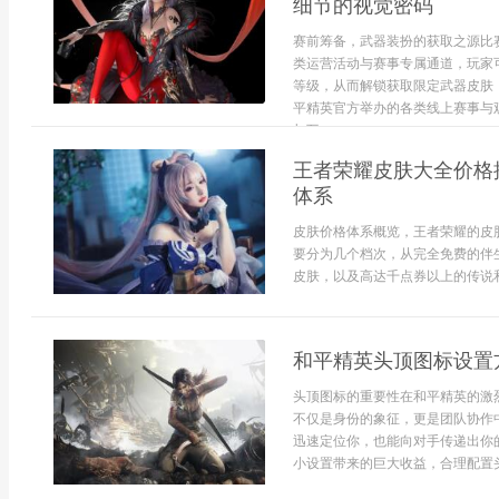
细节的视觉密码
赛前筹备，武器装扮的获取之源比
类运营活动与赛事专属通道，玩家
等级，从而解锁获取限定武器皮肤
平精英官方举办的各类线上赛事与
与互...
王者荣耀皮肤大全价格
体系
皮肤价格体系概览，王者荣耀的皮
要分为几个档次，从完全免费的伴
皮肤，以及高达千点券以上的传说和
和平精英头顶图标设置
头顶图标的重要性在和平精英的激
不仅是身份的象征，更是团队协作
迅速定位你，也能向对手传递出你
小设置带来的巨大收益，合理配置头