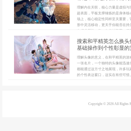
理解内在关联，核心力量是虚拟与
超表面，平板支撑锤炼的是身体核
场上，核心稳定性同样至关重要，
形中灵活移动，更关乎你能否在持
次精准压枪，每一次伏地隐蔽，积累
搜索和平精英怎么换头
基础操作到个性彰显的
理解头像的意义，在和平精英的游
一张名片，一个独特的头像能迅速
都能通过这方寸之地展现，许多玩
的个性表达窗口，这实在有些可惜。掌
Copyright © 2026 All Rights