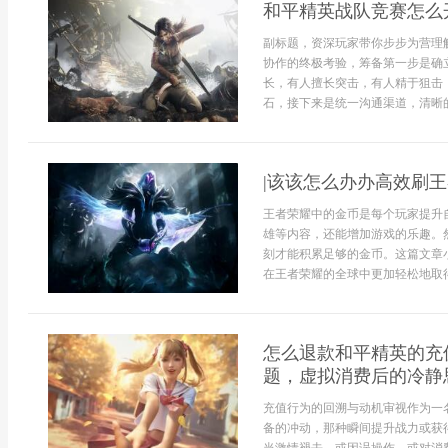
和平精英战队竞赛怎么
副标题，资深玩家带你步步为营理
协作的终极考验，筹备第一步是确
长，有人擅长突击，有人精于狙击
石，接下来是统一沟通渠道，清晰的
|该该怎么办办高效刷
王者荣耀中的金币是每个玩家提升
雄等内容，还能增加游戏的乐趣。
刻才能积累足够的金币。这篇文章
在王者荣耀的全球中更加轻松地取得进
怎么退款和平精英的充
题，虚拟消费后的冷静
充值行为的回溯与动机审视作为一
备的冲动，那种瞬间提升战力或获