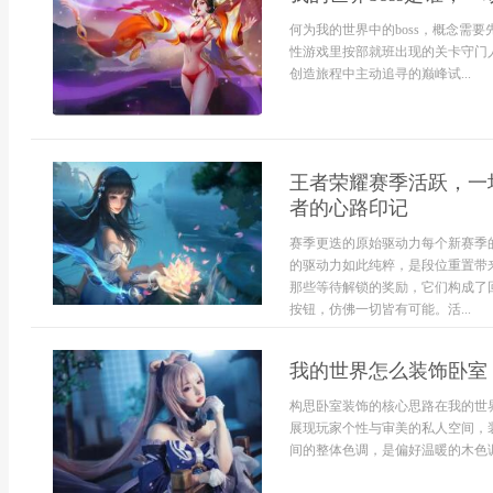
何为我的世界中的boss，概念需
性游戏里按部就班出现的关卡守门
创造旅程中主动追寻的巅峰试...
王者荣耀赛季活跃，一
者的心路印记
赛季更迭的原始驱动力每个新赛季
的驱动力如此纯粹，是段位重置带
那些等待解锁的奖励，它们构成了
按钮，仿佛一切皆有可能。活...
我的世界怎么装饰卧室
构思卧室装饰的核心思路在我的世
展现玩家个性与审美的私人空间，
间的整体色调，是偏好温暖的木色调