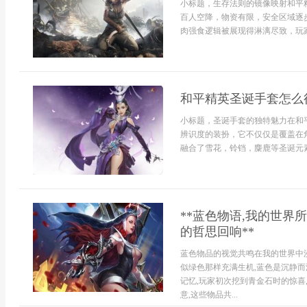
小标题，生存法则的镜像映射和平
百人空降，物资有限，安全区域逐
肉强食逻辑被展现得淋漓尽致，玩家必
和平精英圣诞手套怎么
小标题，圣诞手套的独特魅力在和
辨识度的装扮，它不仅仅是覆盖在
融合了雪花，铃铛，麋鹿等圣诞元素
**蓝色物语,我的世界
的哲思回响**
蓝色物品的视觉共鸣在我的世界中漫
似绿色那样充满生机,蓝色是沉静而
记忆,玩家初次挖到青金石时的惊喜
意,这些物品共...