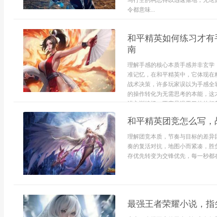
马行空的构思得以迅速落地，无论
令都意味...
和平精英如何练习才有
南
理解手感的核心本质手感并非玄学
准记忆，在和平精英中，它体现在
战术决策，许多玩家误以为手感全
的操作转化为无需思考的本能，这
进入训练场，不应是漫无目的的扫射
和平精英团竞怎么写，
理解团竞本质，节奏与目标的差异
奏的复活对抗，地图小而紧凑，胜
存优先转变为交锋优先，每一秒都在.
最强王者荣耀小说，指