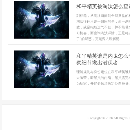
和平精英被淘汰怎么查
副标题，从淘汰瞬间到全局复盘的
淘汰往往只是一瞬间的事，那一刹
败，或是抱怨运气不佳，并不能带
习机会，而查询淘汰详情，正是将
了”的疑惑，更是深入理解游...
和平精英谁是内鬼怎么
察细节揪出潜伏者
理解规则与身份定位在和平精英谁
大阵营，即船员与内鬼，船员需完
为玩家，开局必须清晰定位自身身..
Copyright © 2026 All Rights