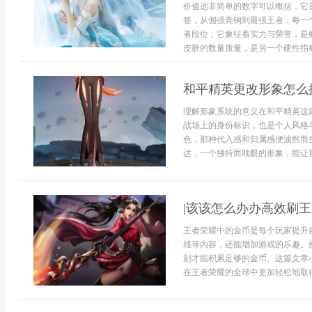
价值远非简单的数字可以概括，它
签，从倔强青铜到最强王者，每一
者段位，它象征着实力与荣誉，是
皮肤的数量质量，是另一个硬性指标，
和平精英更改形象怎么
理解形象系统的意义在和平精英这
战场上的身份标识，也是个人风格
色，那种代入感和归属感便油然而
达，一个独特而顺眼的形象，能让我在
|该该怎么办办高效刷
王者荣耀中的金币是每个玩家提升
雄等内容，还能增加游戏的乐趣。
刻才能积累足够的金币。这篇文章
在王者荣耀的全球中更加轻松地取得进