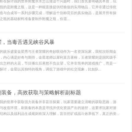
析在探讨我的世界附魔水水怎么做这个问题时，我们首先要明确其本质，玩
指的是附魔之瓶，这是一种能直接提供经验值的实用物品，它并非通过传统
造与合成等一系列步骤完成，理解这个别称背后的真实物品，是展开所有操
之瓶的基础材料准备要制作附魔之瓶，你需...
耀，当毒舌遇见峡谷风暴
的娱乐盛宴金星秀与王者荣耀的奇妙联动作为一名资深玩家，我初次听闻金
，内心满是好奇与期待，金星老师以犀利直言著称，王者荣耀则是国民级手
出怎样的火花，节目播出后果然不负众望，它并非简单的游戏推广，而是一
探讨，金星以其独特的视角，调侃了游戏中的社交现象，比如队...
刷装备，高效获取与策略解析副标题
我的世界中获取强力装备并非盲目探索，玩家需要建立清晰的获取思路，游
与改造环境，刷装备的本质是寻找并优化资源产出的途径，这要求玩家对游
结构以及战利品生成规则有深入理解，盲目挖矿或战斗效率低下，真正的资...