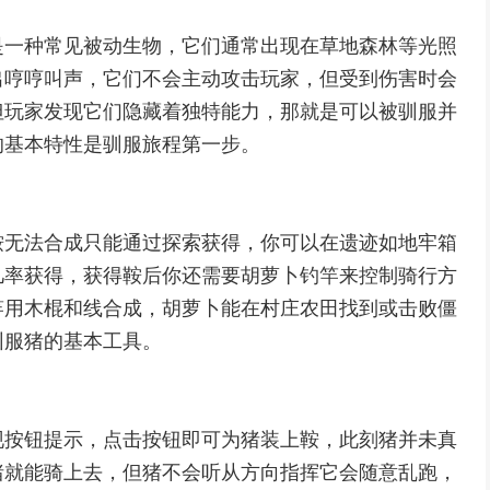
是一种常见被动生物，它们通常出现在草地森林等光照
出哼哼叫声，它们不会主动攻击玩家，但受到伤害时会
但玩家发现它们隐藏着独特能力，那就是可以被驯服并
的基本特性是驯服旅程第一步。
鞍无法合成只能通过探索获得，你可以在遗迹如地牢箱
几率获得，获得鞍后你还需要胡萝卜钓竿来控制骑行方
竿用木棍和线合成，胡萝卜能在村庄农田找到或击败僵
驯服猪的基本工具。
现按钮提示，点击按钮即可为猪装上鞍，此刻猪并未真
猪就能骑上去，但猪不会听从方向指挥它会随意乱跑，