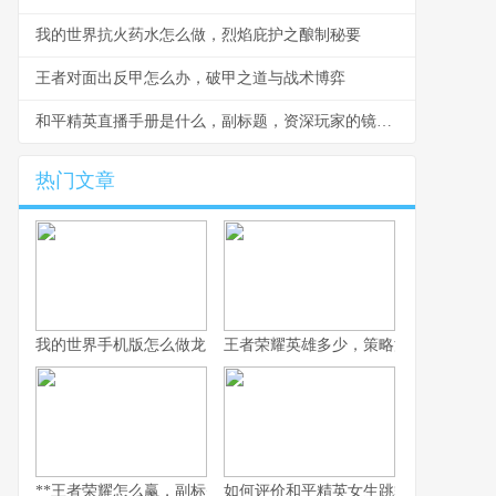
我的世界抗火药水怎么做，烈焰庇护之酿制秘要
王者对面出反甲怎么办，破甲之道与战术博弈
和平精英直播手册是什么，副标题，资深玩家的镜头生存法则
热门文章
我的世界手机版怎么做龙，一个资深玩家的深度解析与创造指南
王者荣耀英雄多少，策略深度的双刃剑
**王者荣耀怎么赢，副标题为资深玩家的致胜心法**
如何评价和平精英女生跳舞，虚拟舞台