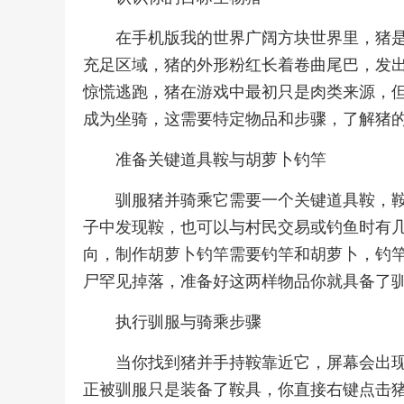
在手机版我的世界广阔方块世界里，猪
充足区域，猪的外形粉红长着卷曲尾巴，发
惊慌逃跑，猪在游戏中最初只是肉类来源，
成为坐骑，这需要特定物品和步骤，了解猪
准备关键道具鞍与胡萝卜钓竿
驯服猪并骑乘它需要一个关键道具鞍，
子中发现鞍，也可以与村民交易或钓鱼时有
向，制作胡萝卜钓竿需要钓竿和胡萝卜，钓
尸罕见掉落，准备好这两样物品你就具备了
执行驯服与骑乘步骤
当你找到猪并手持鞍靠近它，屏幕会出
正被驯服只是装备了鞍具，你直接右键点击