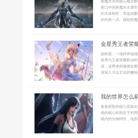
附魔水水的核心概念解
家口中的附魔水水通常
的水体制作，而是由酿
作的第一步。获取附魔
金星秀王者荣
副标题，一场跨界碰撞
星秀与王者荣耀联动时
游，这两者的碰撞会擦
场深入大众文化的趣味
我的世界怎么
装备获取的核心思路在
戏的核心机制在于利用
戏内的生物特性，地形