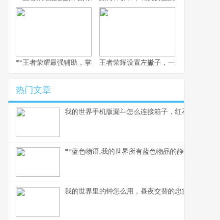
**王者荣耀最强辅助，掌控峡谷的节奏灵魂副标题，团队心脏与胜负
王者荣耀设置左撇子，一场被忽视的操
热门文章
我的世界手机版漏斗怎么连接箱子，红石自动化入
**蓝色物语,我的世界所有蓝色物品的静谧诗篇,副标
我的世界里的钟怎么用，昼夜交替的忠实伙伴