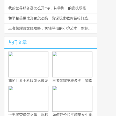
我的世界服务器怎么开pvp，从零到一的竞技场搭建指南副标题
和平精英更改形象怎么换，资深玩家教你轻松打造个性角色
王者荣耀蔡文姬攻略，奶辅琴仙的守护艺术，副标题，用音符编织胜利摇篮
热门文章
我的世界手机版怎么做龙，一个资深玩家的深度解析与创造指南
王者荣耀英雄多少，策略深度的双刃剑
**王者荣耀怎么赢，副标题为资深玩家的致胜心法**
如何评价和平精英女生跳舞，虚拟舞台