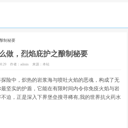
之酿制秘要
么做，烈焰庇护之酿制秘要
8:29
作者：admin
来源：本站
界探险中，炽热的岩浆海与喷吐火焰的恶魂，构成了无
你最坚实的护盾，它能在有限时间内令你免疫火焰与岩
不迫，正是深入下界堡垒搜寻稀有,我的世界抗火药水