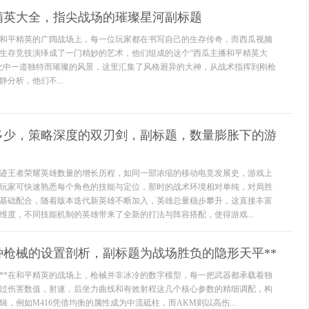
精英大全，指尖战场的璀璨星河副标题
和平精英的广阔战场上，每一位玩家都在书写自己的生存传奇，而西瓜视频
生存竞技演绎成了一门精妙的艺术，他们组成的这个“西瓜主播和平精英大
化中一道独特而璀璨的风景，这里汇集了风格迥异的大神，从战术指挥到刚枪
分析，他们不...
多少，策略深度的双刃剑，副标题，数量膨胀下的游
迹王者荣耀英雄数量的增长历程，如同一部浓缩的移动电竞发展史，游戏上
玩家可快速熟悉每个角色的技能与定位，那时的战术环境相对单纯，对局胜
基础配合，随着版本迭代新英雄不断加入，英雄总量稳步攀升，这直接丰富
维度，不同技能机制的英雄带来了全新的打法与阵容搭配，使得游戏...
种枪械的设置剖析，副标题为战场胜负的隐形天平**
架**在和平精英的战场上，枪械并非冰冷的数字模型，每一把武器都承载着独
过伤害数值，射速，后坐力曲线和有效射程这几个核心参数的精细调配，构
，例如M416凭借均衡的属性成为中流砥柱，而AKM则以高伤...