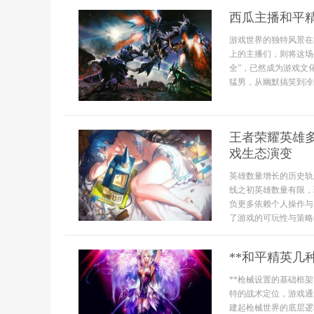
西瓜主播和平
游戏世界的独特风景在
上的主播们，则将这场
全”，已然成为游戏文
猛男，从幽默搞笑到冷静
王者荣耀英雄
戏生态演变
英雄数量增长的历史轨
线之初英雄数量有限，
负更多依赖个人操作与
了游戏的可玩性与策略
**和平精英几
**枪械设置的基础框
特的战术定位，游戏通
建起枪械世界的底层逻辑