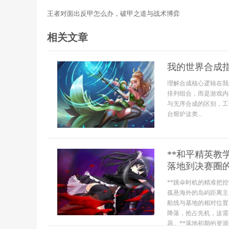
王者对面出反甲怎么办，破甲之道与战术博弈
相关文章
我的世界合成
理解合成核心逻辑在我
排列组合，而是游戏内
与无序合成的区别，工
台熔炉这类...
**和平精英
落地到决赛圈的
**跳伞时机的精准把
孤悬海外的岛屿距离主
航线与基地的相对位置
降落，抢占先机，这需
器。**落地初期的资源争