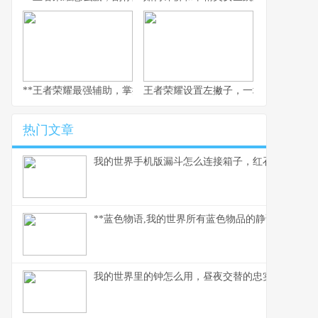
**王者荣耀最强辅助，掌控峡谷的节奏灵魂副标题，团队心脏与胜负
王者荣耀设置左撇子，一场被忽视的操
热门文章
我的世界手机版漏斗怎么连接箱子，红石自动化入
**蓝色物语,我的世界所有蓝色物品的静谧诗篇,副标
我的世界里的钟怎么用，昼夜交替的忠实伙伴