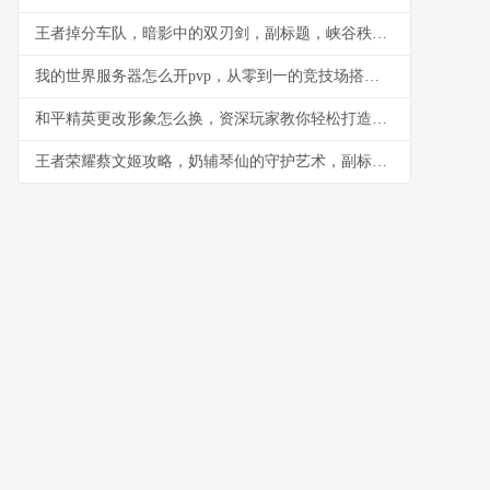
王者掉分车队，暗影中的双刃剑，副标题，峡谷秩序下的隐秘博弈
我的世界服务器怎么开pvp，从零到一的竞技场搭建指南副标题
和平精英更改形象怎么换，资深玩家教你轻松打造个性角色
王者荣耀蔡文姬攻略，奶辅琴仙的守护艺术，副标题，用音符编织胜利摇篮