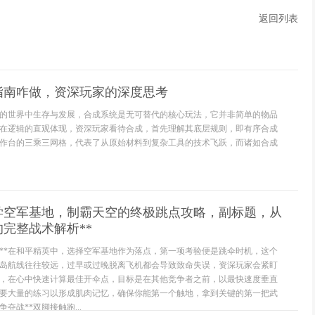
返回列表
指南咋做，资深玩家的深度思考
的世界中生存与发展，合成系统是无可替代的核心玩法，它并非简单的物品
在逻辑的直观体现，资深玩家看待合成，首先理解其底层规则，即有序合成
作台的三乘三网格，代表了从原始材料到复杂工具的技术飞跃，而诸如合成
教学空军基地，制霸天空的终极跳点攻略，副标题，从
完整战术解析**
控**在和平精英中，选择空军基地作为落点，第一项考验便是跳伞时机，这个
岛航线往往较远，过早或过晚脱离飞机都会导致致命失误，资深玩家会紧盯
，在心中快速计算最佳开伞点，目标是在其他竞争者之前，以最快速度垂直
要大量的练习以形成肌肉记忆，确保你能第一个触地，拿到关键的第一把武
夺战**双脚接触跑...