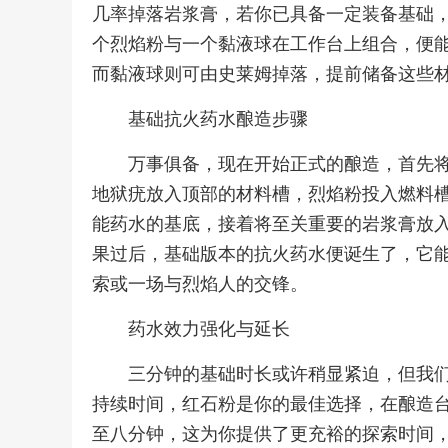
几率掉落岩浆膏，若你已具备一定装备基础
个烈焰粉与一个黏液球在工作台上组合，便
而黏液球则可由史莱姆掉落，提前储备这些
基础抗火药水酿造步骤
万事俱备，现在开始正式的酿造，首先
地狱疣放入顶部的材料槽，烈焰粉投入燃料
能药水的基底，接着将至关重要的岩浆膏放
果过后，基础版本的抗火药水便诞生了，它
索或一场与烈焰人的交锋。
药水效力强化与延长
三分钟的基础时长或许稍显紧迫，但我
持续时间，红石粉是你的最佳选择，在酿造
至八分钟，这为你提供了更充裕的探索时间