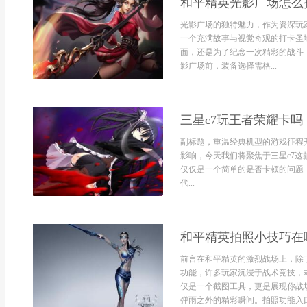
和平精英光影广场怎么
光影广场的独特魅力，作为资深玩
一个充满故事与视觉奇观的打卡圣
面，还是为了纪念一次精彩的战斗
影广场前，装备选择需格...
三星c7玩王者荣耀卡
副标题，重温经典机型的游戏征程
影响，今天我们将聚焦于三星c7
仅仅是一个简单的是否卡顿的问题
代...
和平精英拍照小技巧在
前言在和平精英的激烈战场上，除
功能，许多玩家沉浸于战术竞技，
仅是一个截图工具，更是展现你战
弹雨之外的精彩瞬间。拍照功能入