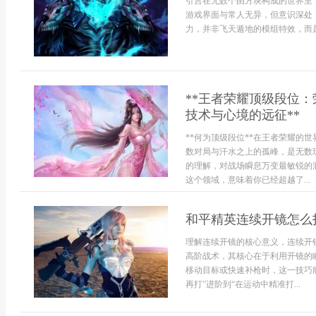
引言在无数个由方块构成的世界里
游戏界面与常人无异，但意识深处
力，并非飞天遁地的模组特效，而是一
**王者荣耀顶级段位
技术与心境的远征**
**何为顶级段位**在王者荣耀的
数对局与汗水之上的孤峰，是无数
的理解，对战场瞬息万变最敏锐的
这个领域，意味着你已经超越了...
和平精英连续开镜怎么
理解连续开镜的核心意义，连续开
高阶战术，其核心在于利用开镜的
移动目标或快速补枪时，这一技巧
再打”进阶到“在运动中精准打...