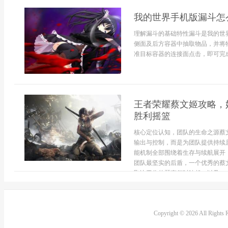
我的世界手机版漏斗怎
理解漏斗的基础特性漏斗是我的世
侧面及后方容器中抽取物品，并将
准目标容器的连接面点击，即可完成
王者荣耀蔡文姬攻略，
胜利摇篮
核心定位认知，团队的生命之源蔡
输出与控制，而是为团队提供持续
能机制全部围绕着生存与续航展开
团队最坚实的后盾，一个优秀的蔡
取决于你的琴声何时响起，以及...
Copyright © 2026 All Rights