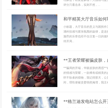
理解这个框架是解读个人战绩与提
评分只看击杀，实则不然，...
和平精英大厅音乐如何
小标题，大厅音乐的意义与困扰作
满科技感与紧张氛围的旋律，是连
激昂的乐章也经不住日复一日的循
待开局...
**王者荣耀被骗皮肤，
**骗局的开端，华丽皮肤的诱惑*
的情感与荣耀，一款稀有或精美的
怀不轨者的猎物，我记得那天，公
间，理性便被贪婪悄然掩埋，我主动
**格兰迪发电站怎么开