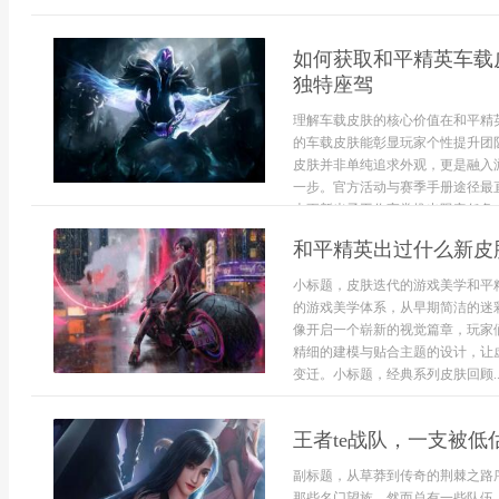
如何获取和平精英车载
独特座驾
理解车载皮肤的核心价值在和平精
的车载皮肤能彰显玩家个性提升团
皮肤并非单纯追求外观，更是融入
一步。官方活动与赛季手册途径最
本更新光子工作室常推出限定任务，
和平精英出过什么新皮
小标题，皮肤迭代的游戏美学和平
的游戏美学体系，从早期简洁的迷
像开启一个崭新的视觉篇章，玩家
精细的建模与贴合主题的设计，让
变迁。小标题，经典系列皮肤回顾..
王者te战队，一支被低
副标题，从草莽到传奇的荆棘之路
那些名门望族，然而总有一些队伍